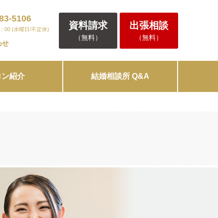
83-5106
資料請求
出張相談
0：00 (水曜日/不定休)
（無料）
（無料）
わせ
ロン紹介
結婚相談所 Q&A