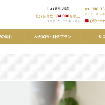
080-33
ＴＭＳ正規加盟店
TEL.
11：00～2
84,000
登録会員数：
名以上
お問い合
連盟データ：2025年6月時点
での流れ
入会案内・料金プラン
サ